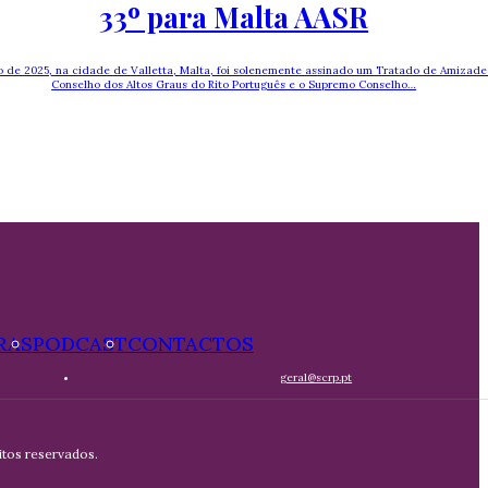
33º para Malta AASR
o de 2025, na cidade de Valletta, Malta, foi solenemente assinado um Tratado de Amizade
Conselho dos Altos Graus do Rito Português e o Supremo Conselho…
RAS
PODCAST
CONTACTOS
geral@scrp.pt
tos reservados.