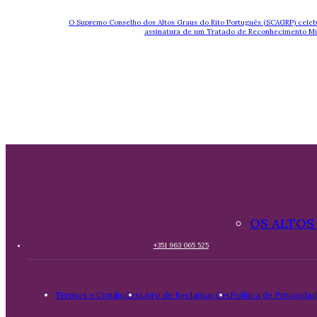
O Supremo Conselho dos Altos Graus do Rito Português (SCAGRP) celebr
assinatura de um Tratado de Reconhecimento Mú
OS ALTOS
+351 963 065 525
Termos e Condições
Livro de Reclamações
Política de Privacida