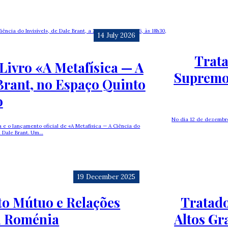
14 July 2026
Trata
Livro «A Metafísica — A
Supremo 
 Brant, no Espaço Quinto
o
No dia 12 de dezembr
 e o lançamento oficial de «A Metafísica — A Ciência do
ta Dale Brant. Um…
19 December 2025
o Mútuo e Relações
Tratado
a Roménia
Altos Gr