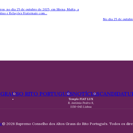
ou, no dia 25 de outubro de 2025, em Sliena, Malta, a
tuo e Relações Fraternais com…
No dia 25 de outubr
 GRAUS
O RITO PORTUGUÊS
NOTÍCIAS
CANDIDATU
Templo FIAT LUX
R. António Pedro 8,
1150-045 Lisboa
de
© 2026 Supremo Conselho dos Altos Graus do Rito Português. Todos os direi