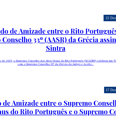
22 De
do de Amizade entre o Rito Português
Conselho 33º (AASR) da Grécia assi
Sintra
o de 2025, o Supremo Conselho dos Altos Graus do Rito Português (SCAGRP) celebrou um 
com o Supremo Conselho 33º da Grécia do Antigo e Aceite…
17 De
 de Amizade entre o Supremo Consel
aus do Rito Português e o Supremo C