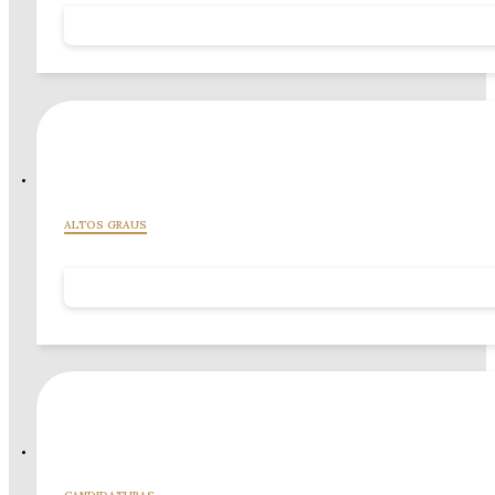
O Caminho do Mestre Continua
ALTOS GRAUS
Os Altos Graus não são o topo, mas o aprofundar. Etapas que desafiam o Mestre
Unir para Elevar