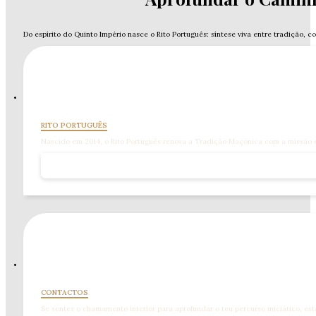
Do espírito do Quinto Império nasce o Rito Português: síntese viva entre tradição, c
O Rito da Nova Era
RITO PORTUGUÊS
Nascido em 2014, o Rito Português renova a Tradição Maçónica com a missão esp
Caminhe connosco.
CONTACTOS
Se sentes o chamamento interior para aprofundar o teu percurso iniciático, est