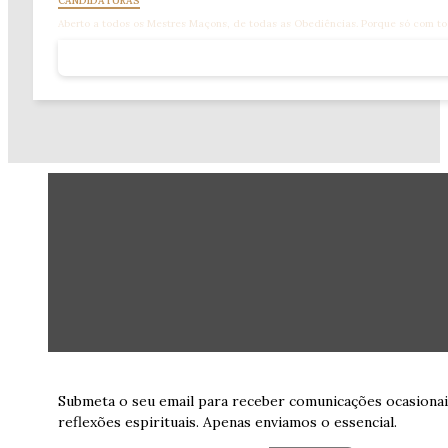
CANDIDATURAS
Aberto a todos os Mestres Maçons, de todas as Obediências. Porque só com to
Submeta o seu email para receber comunicações ocasionai
reflexões espirituais. Apenas enviamos o essencial.